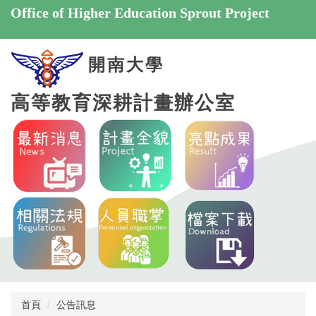
跳
Office of Higher Education Sprout Project
到
主
要
開南大學
內
容
高等教育深耕計畫辦公室
區
首頁
公告訊息